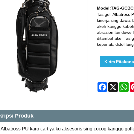
Model:TAG-GCBC
Tas golf Albatross
kinerja sing dawa.
akeh kanggo kabeh 
abrasion lan duwe 
ditambahake. Tas go
kepenak, didol lang
Kirim Pitakon
Facebook
X
W
kripsi Produk
f Albatross PU karo cart yaiku aksesoris sing cocog kanggo golf