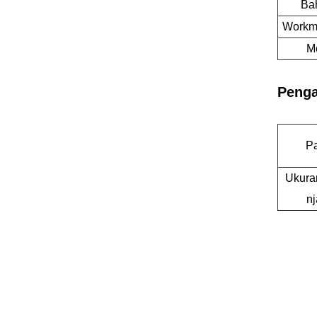
Ba
Workm
M
Penga
P
Ukura
n