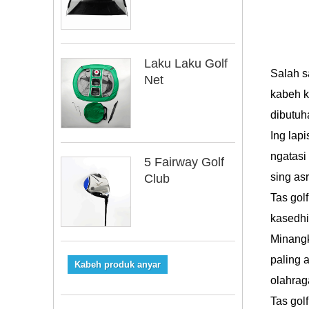
Laku Laku Golf
Salah s
Net
kabeh k
dibutuh
Ing lap
ngatasi
5 Fairway Golf
sing asr
Club
Tas gol
kasedhi
Minangk
paling 
Kabeh produk anyar
olahrag
Tas gol