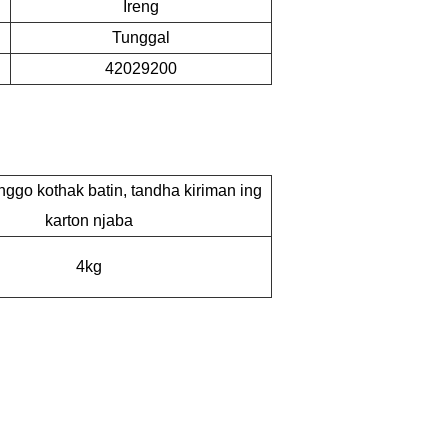
Ireng
Tunggal
42029200
ggo kothak batin, tandha kiriman ing
karton njaba
4kg