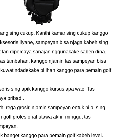
n ruang sing cukup. Kanthi kamar sing cukup kanggo
ksesoris liyane, sampeyan bisa njaga kabeh sing
uat lan dipercaya sanajan nggunakake saben dina.
ilitas tambahan, kanggo njamin tas sampeyan bisa
ng kuwat ndadekake pilihan kanggo para pemain golf
soris sing apik kanggo kursus apa wae. Tas
a pribadi.
hi rega grosir, njamin sampeyan entuk nilai sing
golf profesional utawa akhir minggu, tas
ampeyan.
apik banget kanggo para pemain golf kabeh level.