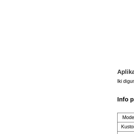
Aplika
Iki dig
Info 
Model
Kusto