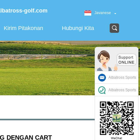
lbatross-golf.com
Javanese
Kirim Pitakonan
Hubungi Kita
Albatross Sports
Albatross Sports
AG DENGAN CART