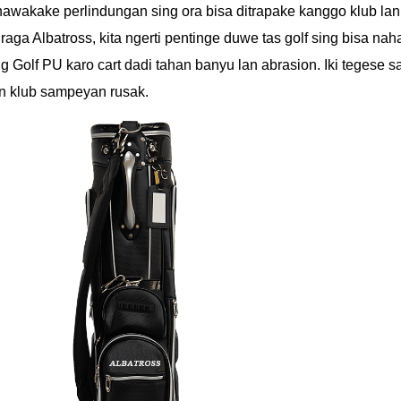
i nawakake perlindungan sing ora bisa ditrapake kanggo klub la
raga Albatross, kita ngerti pentinge duwe tas golf sing bisa nah
g Golf PU karo cart dadi tahan banyu lan abrasion. Iki tegese
 klub sampeyan rusak.