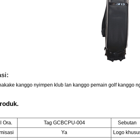
si:
unakake kanggo nyimpen klub lan kanggo pemain golf kanggo n
produk.
 Ora.
Tag GCBCPU-004
Sebutan
misasi
Ya
Logo khusu