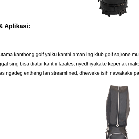
& Aplikasi:
utama kanthong golf yaiku kanthi aman ing klub golf sajrone mut
nggal sing bisa diatur kanthi larates, nyedhiyakake kepenak ma
tas ngadeg entheng lan streamlined, dheweke isih nawakake 