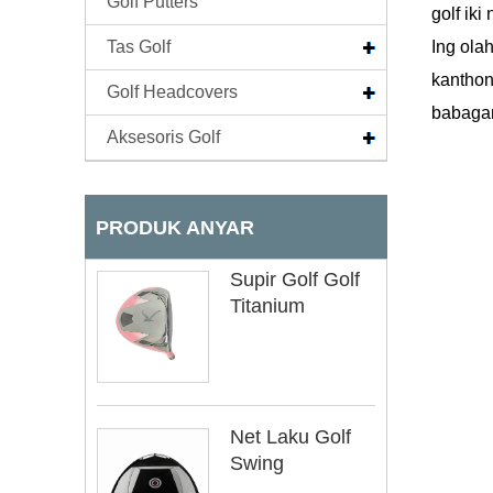
Golf Putters
golf ik
Tas Golf
Ing olah
kanthon
Golf Headcovers
babagan
Aksesoris Golf
PRODUK ANYAR
Supir Golf Golf
Titanium
Net Laku Golf
Swing