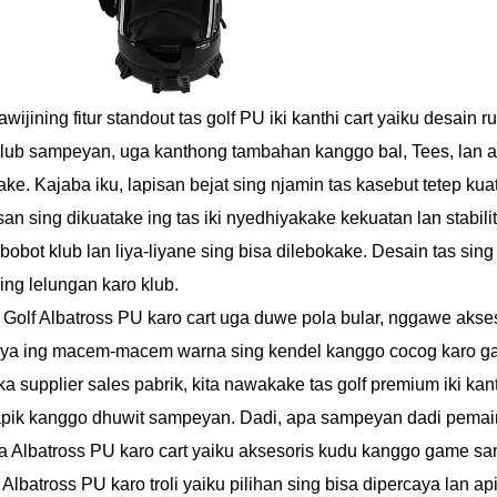
awijining fitur standout tas golf PU iki kanthi cart yaiku desai
lub sampeyan, uga kanthong tambahan kanggo bal, Tees, lan a
ake. Kajaba iku, lapisan bejat sing njamin tas kasebut tetep k
isan sing dikuatake ing tas iki nyedhiyakake kekuatan lan stab
 bobot klub lan liya-liyane sing bisa dilebokake. Desain tas si
ing lelungan karo klub.
f Golf Albatross PU karo cart uga duwe pola bular, nggawe akse
ya ing macem-macem warna sing kendel kanggo cocog karo gay
a supplier sales pabrik, kita nawakake tas golf premium iki kant
apik kanggo dhuwit sampeyan. Dadi, apa sampeyan dadi pemain 
a Albatross PU karo cart yaiku aksesoris kudu kanggo game s
f Albatross PU karo troli yaiku pilihan sing bisa dipercaya lan 