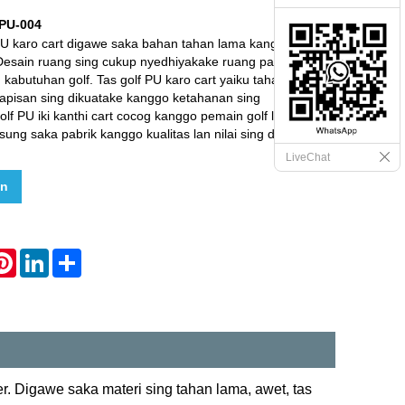
PU-004
 PU karo cart digawe saka bahan tahan lama kanggo njamin
 Desain ruang sing cukup nyedhiyakake ruang panyimpenan
kabutuhan golf. Tas golf PU karo cart yaiku tahan
lapisan sing dikuatake kanggo ketahanan sing
lf PU iki kanthi cart cocog kanggo pemain golf lan
sung saka pabrik kanggo kualitas lan nilai sing dijamin.
LiveChat
an
hatsApp
Pinterest
LinkedIn
Share
er. Digawe saka materi sing tahan lama, awet, tas