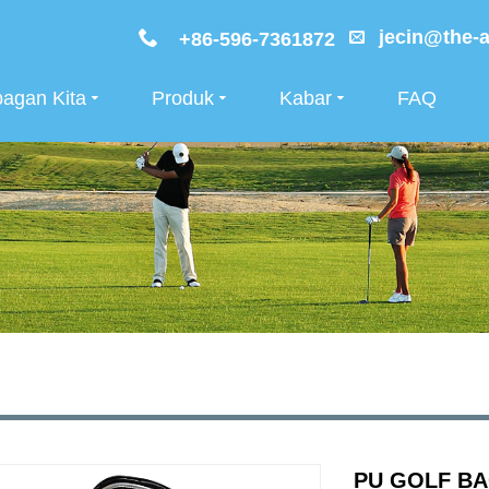
jecin@the-a
+86-596-7361872
agan Kita
Produk
Kabar
FAQ
PU GOLF B