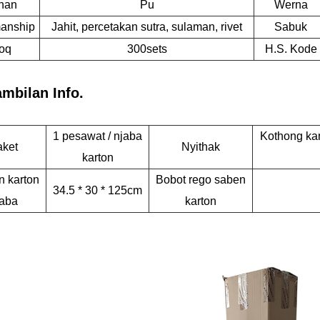
han
Pu
Werna
anship
Jahit, percetakan sutra, sulaman, rivet
Sabuk
oq
300sets
H.S. Kode
mbilan Info.
1 pesawat / njaba
Kothong kan
aket
Nyithak
karton
n karton
Bobot rego saben
34.5 * 30 * 125cm
jaba
karton